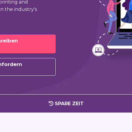
printing and
n the industry's
hreiben
nfordern
SPARE ZEIT