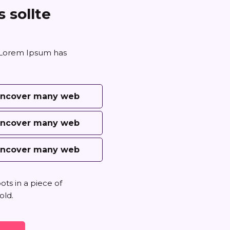
sollte
. Lorem Ipsum has
 uncover many web
 uncover many web
 uncover many web
ots in a piece of
old.