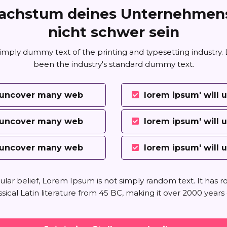
achstum deines Unternehmens 
nicht schwer sein
imply dummy text of the printing and typesetting industry
been the industry's standard dummy text.
l uncover many web
lorem ipsum' will
l uncover many web
lorem ipsum' will
l uncover many web
lorem ipsum' will
lar belief, Lorem Ipsum is not simply random text. It has ro
ssical Latin literature from 45 BC, making it over 2000 years 