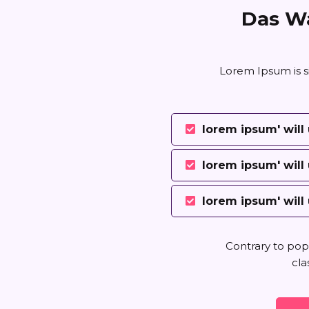
Das W
Lorem Ipsum is s
lorem ipsum' wil
lorem ipsum' wil
lorem ipsum' wil
Contrary to popu
cla