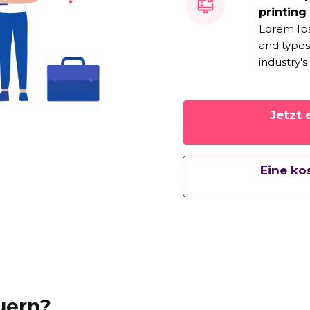
printing
Lorem Ips
and types
industry's
Jetzt 
Eine ko
uern?