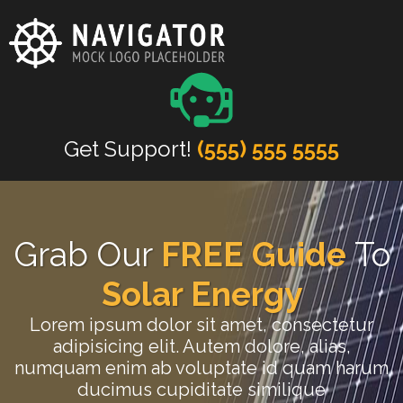
Get Support!
(555) 555 5555
Grab Our
FREE Guide
To
Solar Energy
Lorem ipsum dolor sit amet, consectetur
adipisicing elit. Autem dolore, alias,
numquam enim ab voluptate id quam harum
ducimus cupiditate similique